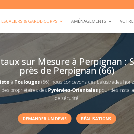
ESCALIERS & GARDE-CORPS
AMÉNAGEMENTS
VOTRE
taux sur Mesure à Perpignan : S
près de Perpignan (66)
iste
à
Toulouges
(66), nous concevons des balustrades horizo
e des propriétaires des
Pyrénées-Orientales
pour des install
de sécurité.
DEMANDER UN DEVIS
RÉALISATIONS