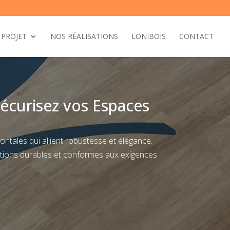
 PROJET
NOS RÉALISATIONS
LONIBOIS
CONTACT
écurisez vos Espaces
ntales qui allient robustesse et élégance.
ations durables et conformes aux exigences