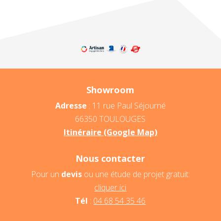
Showroom
Adresse
: 11 rue Paul Séjourné
66350 TOULOUGES
Itinéraire (Google Map)
Nous contacter
Pour un
devis
ou une étude de projet gratuit:
cliquer ici
Tél
:
04 68 54 35 46